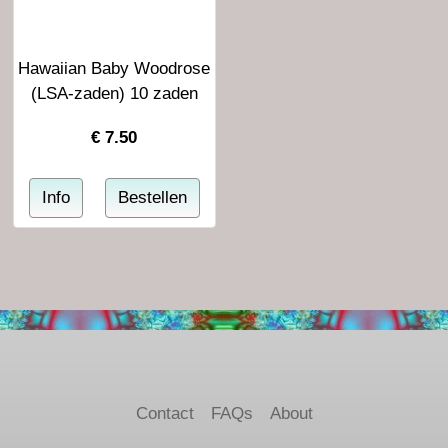
Hawaiian Baby Woodrose
(LSA-zaden) 10 zaden
€
7.50
Contact
FAQs
About