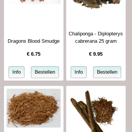
Chaliponga - Diplopterys
Dragons Blood Smudge
cabrerana 25 gram
€
6.75
€
9.95