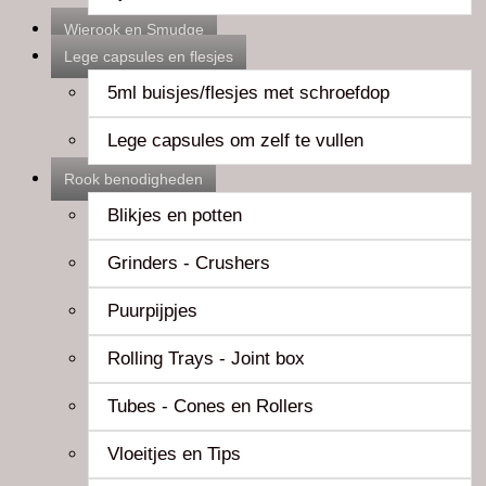
Wierook en Smudge
Lege capsules en flesjes
5ml buisjes/flesjes met schroefdop
Lege capsules om zelf te vullen
Rook benodigheden
Blikjes en potten
Grinders - Crushers
Puurpijpjes
Rolling Trays - Joint box
Tubes - Cones en Rollers
Vloeitjes en Tips