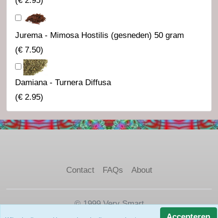
(
€ 2.95
)
Jurema - Mimosa Hostilis (gesneden) 50 gram
(
€ 7.50
)
Damiana - Turnera Diffusa
(
€ 2.95
)
Contact
FAQs
About
© 1999 Very Smart
Accepteren